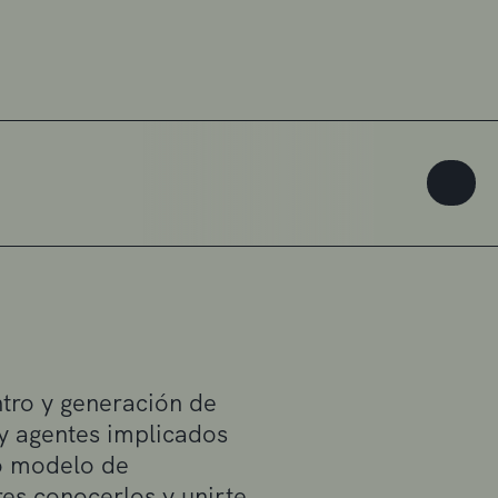
tro y generación de
 y agentes implicados
vo modelo de
es conocerlos y unirte