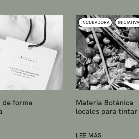
INCUBADORA
INICIATIV
s de forma
Materia Botánica -
a
locales para tinta
LEE MÁS