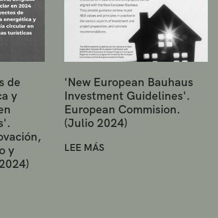
s de
'New European Bauhaus
ca y
Investment Guidelines'.
en
European Commision.
s'.
(Julio 2024)
ovación,
LEE MÁS
o y
 2024)