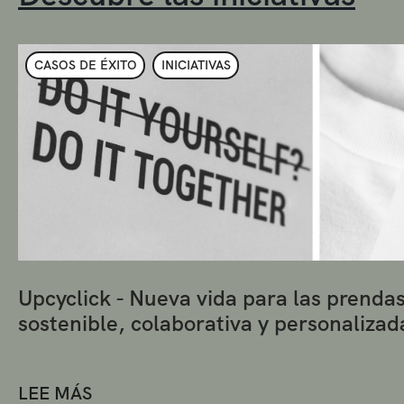
CASOS DE ÉXITO
INICIATIVAS
Upcyclick - Nueva vida para las prenda
sostenible, colaborativa y personalizad
LEE MÁS