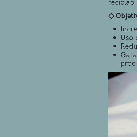
reciclab
◇ Objeti
Incr
Uso 
Redu
Gara
prod