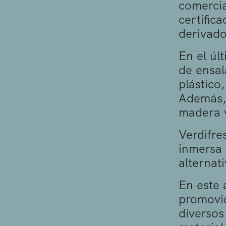
comercia
certific
derivado
En el úl
de ensal
plástico
Además, 
madera 
Verdifre
inmersa 
alternat
En este 
promovid
diversos