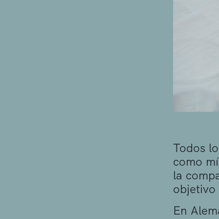
Todos lo
como mín
la compa
objetivo
En Alema