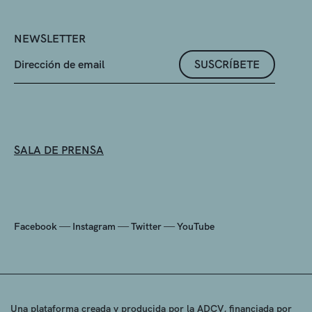
NEWSLETTER
SUSCRÍBETE
SALA DE PRENSA
—
—
—
Facebook
Instagram
Twitter
YouTube
Una plataforma creada y producida por la ADCV, financiada por