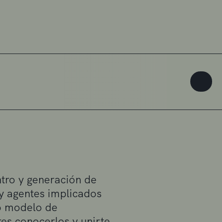
tro y generación de
 y agentes implicados
vo modelo de
es conocerlos y unirte