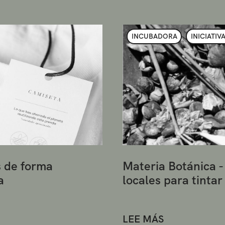
INCUBADORA
INICIATIV
s de forma
Materia Botánica -
a
locales para tinta
LEE MÁS