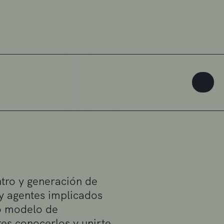
tro y generación de
 y agentes implicados
vo modelo de
es conocerlos y unirte