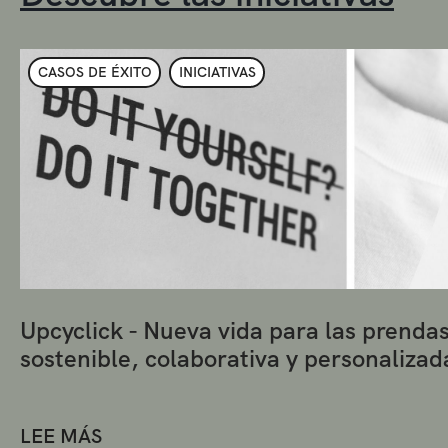
CASOS DE ÉXITO
INICIATIVAS
Upcyclick - Nueva vida para las prenda
sostenible, colaborativa y personalizad
LEE MÁS