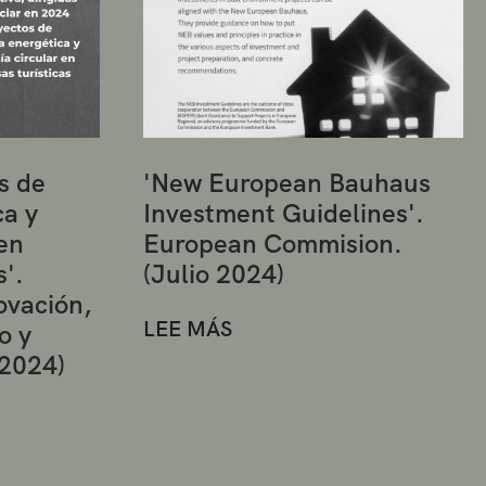
s de
'New European Bauhaus
ca y
Investment Guidelines'.
en
European Commision.
s'.
(Julio 2024)
ovación,
LEE MÁS
o y
 2024)