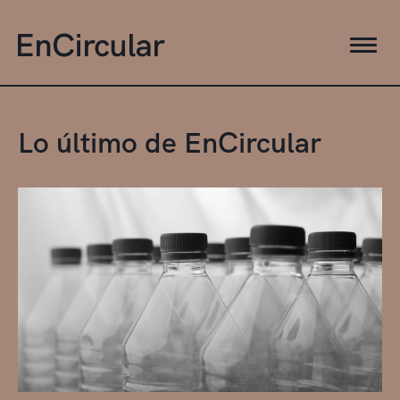
Lo último de EnCircular
Al día
BlogCom
Ecosistema