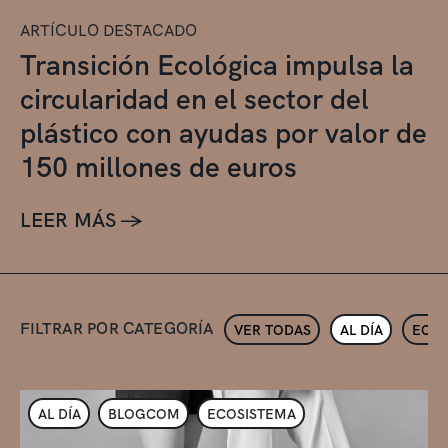
ARTÍCULO DESTACADO
Transición Ecológica impulsa la
circularidad en el sector del
plástico con ayudas por valor de
150 millones de euros
LEER MÁS →
FILTRAR POR CATEGORÍA
VER TODAS
AL DÍA
ECOS
AL DÍA
BLOGCOM
ECOSISTEMA