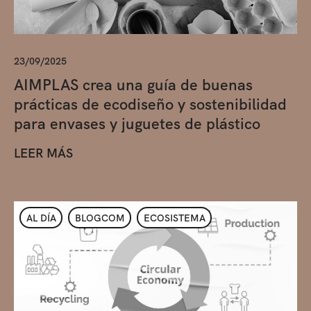
23/09/2025
AIMPLAS crea una guía de buenas
prácticas de ecodiseño y sostenibilidad
para envases y juguetes de plástico
LEER MÁS
AL DÍA
BLOGCOM
ECOSISTEMA